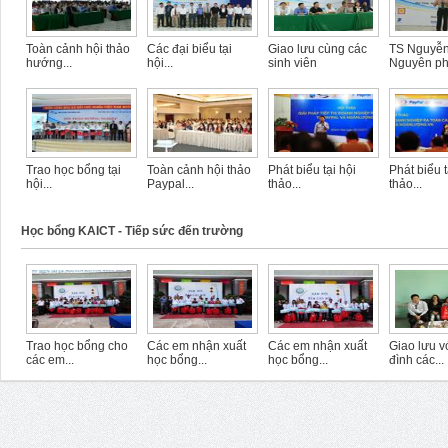
Toàn cảnh hội thảo
Các đại biểu tại
Giao lưu cùng các
TS Nguyễ
hướng...
hội...
sinh viên
Nguyên phá
Trao học bổng tại
Toàn cảnh hội thảo
Phát biểu tại hội
Phát biểu ta
hội...
Paypal...
thảo...
thảo...
Học bổng KAICT - Tiếp sức đến trường
Trao học bổng cho
Các em nhận xuất
Các em nhận xuất
Giao lưu vơ
các em...
học bổng...
học bổng...
đình các...