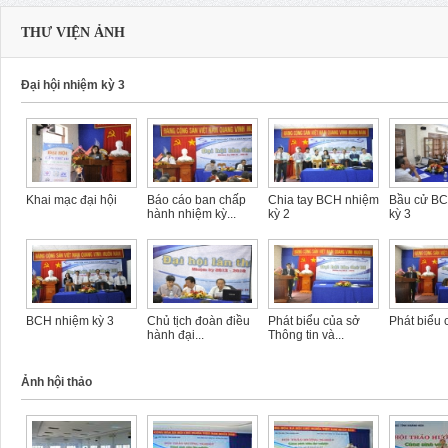
THƯ VIỆN ẢNH
Đại hội nhiệm kỳ 3
Khai mạc đại hội
Báo cáo ban chấp
Chia tay BCH nhiệm
Bầu cử B
hành nhiệm kỳ...
kỳ 2
kỳ 3
BCH nhiệm kỳ 3
Chủ tịch đoàn điều
Phát biểu của sở
Phát biểu 
hành đại...
Thông tin và...
Ảnh hội thảo