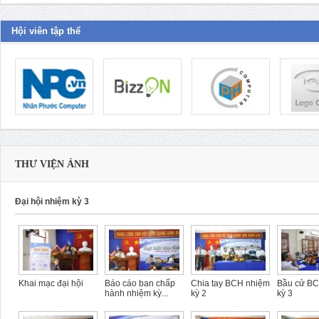
Hội viên tập thể
THƯ VIỆN ẢNH
Đại hội nhiệm kỳ 3
Khai mạc đại hội
Báo cáo ban chấp
Chia tay BCH nhiệm
Bầu cử B
hành nhiệm kỳ...
kỳ 2
kỳ 3