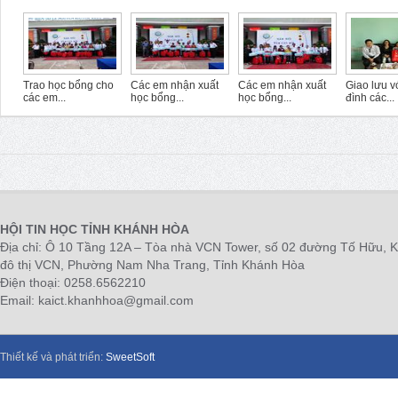
Trao học bổng cho
Các em nhận xuất
Các em nhận xuất
Giao lưu vơ
các em...
học bổng...
học bổng...
đình các...
HỘI TIN HỌC TỈNH KHÁNH HÒA
Địa chỉ: Ô 10 Tầng 12A – Tòa nhà VCN Tower, số 02 đường Tố Hữu, 
đô thị VCN, Phường Nam Nha Trang, Tỉnh Khánh Hòa
Điện thoại: 0258.6562210
Email: kaict.khanhhoa@gmail.com
Thiết kế và phát triển:
SweetSoft