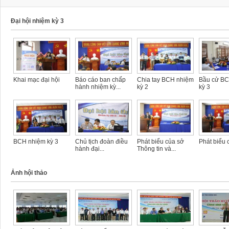
Đại hội nhiệm kỳ 3
Khai mạc đại hội
Báo cáo ban chấp
Chia tay BCH nhiệm
Bầu cử B
hành nhiệm kỳ...
kỳ 2
kỳ 3
BCH nhiệm kỳ 3
Chủ tịch đoàn điều
Phát biểu của sở
Phát biểu 
hành đại...
Thông tin và...
Ảnh hội thảo