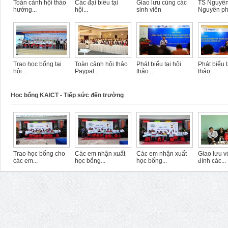
Toàn cảnh hội thảo
Các đại biểu tại
Giao lưu cùng các
TS Nguyễ
hướng...
hội...
sinh viên
Nguyên phá
Trao học bổng tại
Toàn cảnh hội thảo
Phát biểu tại hội
Phát biểu ta
hội...
Paypal...
thảo...
thảo...
Học bổng KAICT - Tiếp sức đến trường
Trao học bổng cho
Các em nhận xuất
Các em nhận xuất
Giao lưu vơ
các em...
học bổng...
học bổng...
đình các...