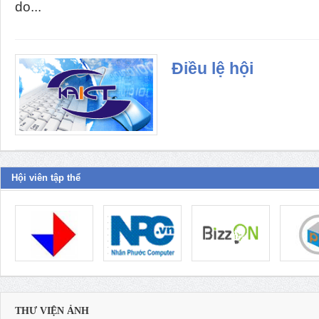
do...
Điều lệ hội
Hội viên tập thể
THƯ VIỆN ẢNH